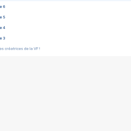
e 6
e 5
e 4
e 3
s créatrices de la VF !
e 2
e 1
e Mektoub My Love arrive enfin ! Rencontre avec Shaïn Boumedine et Sal
i : après Toni en famille
elle réalise le bouleversant Dites lui que je l'aime
ais ! Rencontre autour de Vie privée de Rebecca Zlotowski
 de Marguerite, Grave... Rencontre avec Ella Rumpf