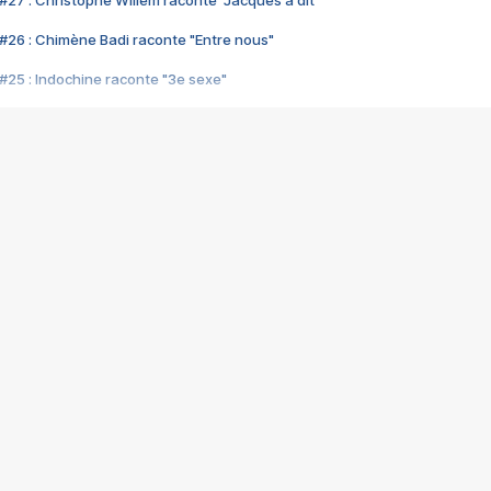
#27 : Christophe Willem raconte "Jacques a dit"
#26 : Chimène Badi raconte "Entre nous"
#25 : Indochine raconte "3e sexe"
#24 : Zaho raconte "C'est chelou"
#23 : Patrick Bruel raconte "Au café des délices"
#22 : Kyo raconte "Le chemin"
#21 : Nolwenn Leroy raconte "Cassé"
#20 : Patrick Hernandez raconte "Born to be alive"
#19 : Lorie raconte "Près de moi"
#18 : Michael Jones raconte "A nos actes manqués" (avec Jean-Jacque
#17 : Khaled raconte "Aïcha"
#16 : Corneille raconte "Parce qu'on vient de loin"
#15 : Indochine raconte "L'aventurier"