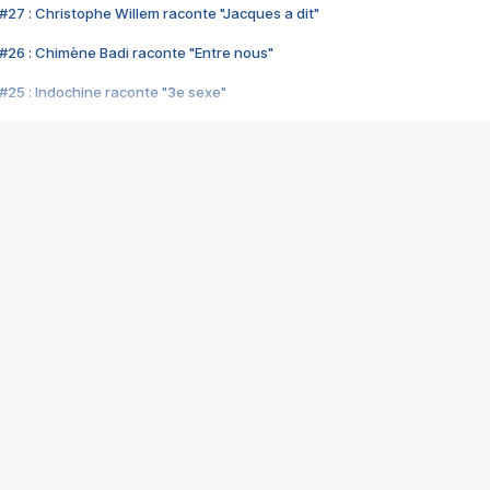
#27 : Christophe Willem raconte "Jacques a dit"
#26 : Chimène Badi raconte "Entre nous"
#25 : Indochine raconte "3e sexe"
#24 : Zaho raconte "C'est chelou"
#23 : Patrick Bruel raconte "Au café des délices"
#22 : Kyo raconte "Le chemin"
#21 : Nolwenn Leroy raconte "Cassé"
#20 : Patrick Hernandez raconte "Born to be alive"
#19 : Lorie raconte "Près de moi"
#18 : Michael Jones raconte "A nos actes manqués" (avec Jean-Jacque
#17 : Khaled raconte "Aïcha"
#16 : Corneille raconte "Parce qu'on vient de loin"
#15 : Indochine raconte "L'aventurier"