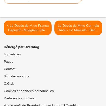
< Le Décès de Mme Franca
Le Décès de Mme Carmela
Depuydt - Muggianu (Déc.
Ruvio - Lo Mascolo : Décès
2022).
(Décembre 2022). >
Hébergé par Overblog
Top articles
Pages
Contact
Signaler un abus
C.G.U.
Cookies et données personnelles
Préférences cookies
Voir le profil de Brandodean sur le portail Overblog