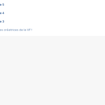
e 5
e 4
e 3
s créatrices de la VF !
e 2
e 1
e Mektoub My Love arrive enfin ! Rencontre avec Shaïn Boumedine et Sal
i : après Toni en famille
elle réalise le bouleversant Dites lui que je l'aime
ais ! Rencontre autour de Vie privée de Rebecca Zlotowski
 de Marguerite, Grave... Rencontre avec Ella Rumpf
 Les Rêveurs, un film intime sur la santé mentale