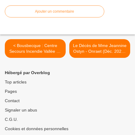
Ajouter un commentaire
< Bousbecque : Centre
Le Décès de Mme Jeannine
Secours Incendie Vallée de
Ostyn - Onraet (Déc. 2022).
la Lys... 2 800 Interventions
>
(Déc. 2022).
Hébergé par Overblog
Top articles
Pages
Contact
Signaler un abus
C.G.U.
Cookies et données personnelles