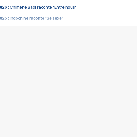
#26 : Chimène Badi raconte "Entre nous"
#25 : Indochine raconte "3e sexe"
#24 : Zaho raconte "C'est chelou"
#23 : Patrick Bruel raconte "Au café des délices"
#22 : Kyo raconte "Le chemin"
#21 : Nolwenn Leroy raconte "Cassé"
#20 : Patrick Hernandez raconte "Born to be alive"
#19 : Lorie raconte "Près de moi"
#18 : Michael Jones raconte "A nos actes manqués" (avec Jean-Jacque
#17 : Khaled raconte "Aïcha"
#16 : Corneille raconte "Parce qu'on vient de loin"
#15 : Indochine raconte "L'aventurier"