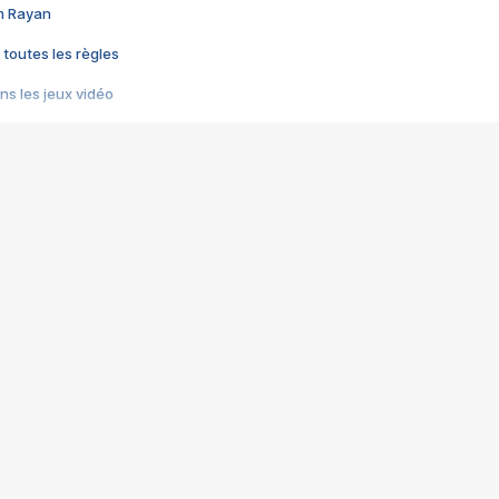
im Rayan
 toutes les règles
s les jeux vidéo
us choquant de Rockstar ? - Le scandale BULLY
e plus moche de Steam
du RÊVE tourne au CAUCHEMAR
pendant 8 heures
it… à tort
umiliés par un jeu vidéo
ire - Final Fantasy 8
ti un empire - Age of Empires
story DOFUS
tard, il crée l'un des pires jeux de tous les temps, MindsEye.