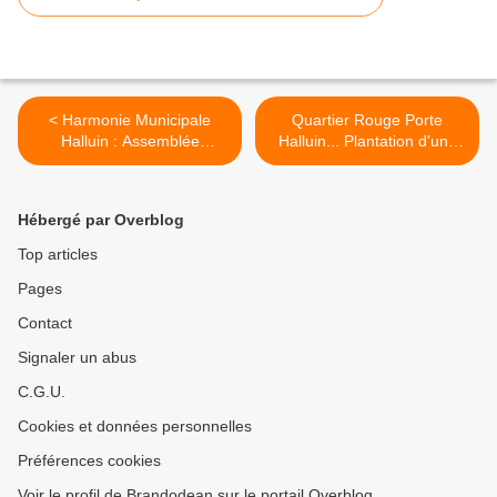
< Harmonie Municipale
Quartier Rouge Porte
Halluin : Assemblée
Halluin... Plantation d'une
Générale (Janvier 2023).
Micro-Forêt (Février 2023).
>
Hébergé par Overblog
Top articles
Pages
Contact
Signaler un abus
C.G.U.
Cookies et données personnelles
Préférences cookies
Voir le profil de Brandodean sur le portail Overblog