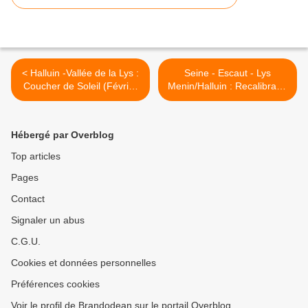
< Halluin -Vallée de la Lys :
Seine - Escaut - Lys
Coucher de Soleil (Février
Menin/Halluin : Recalibrage
2018).
Travaux n° 6 (Février
2023). >
Hébergé par Overblog
Top articles
Pages
Contact
Signaler un abus
C.G.U.
Cookies et données personnelles
Préférences cookies
Voir le profil de Brandodean sur le portail Overblog