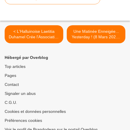
< L'Halluinoise Laetitia
Une Matinée Enneigée...
Duhamel Crée l'Association
Yesterday ! (8 Mars 2023).
"Laet's go" (Mars 2023).
>
Hébergé par Overblog
Top articles
Pages
Contact
Signaler un abus
C.G.U.
Cookies et données personnelles
Préférences cookies
Voir le profil de Brandodean sur le portail Overblog