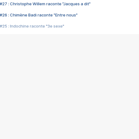
#27 : Christophe Willem raconte "Jacques a dit"
#26 : Chimène Badi raconte "Entre nous"
#25 : Indochine raconte "3e sexe"
#24 : Zaho raconte "C'est chelou"
#23 : Patrick Bruel raconte "Au café des délices"
#22 : Kyo raconte "Le chemin"
#21 : Nolwenn Leroy raconte "Cassé"
#20 : Patrick Hernandez raconte "Born to be alive"
#19 : Lorie raconte "Près de moi"
#18 : Michael Jones raconte "A nos actes manqués" (avec Jean-Jacque
#17 : Khaled raconte "Aïcha"
#16 : Corneille raconte "Parce qu'on vient de loin"
#15 : Indochine raconte "L'aventurier"