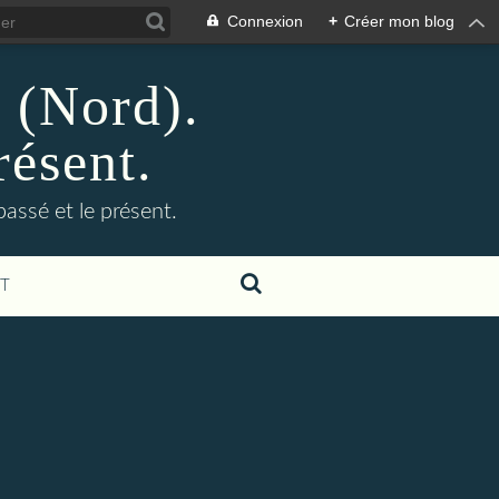
Connexion
+
Créer mon blog
n (Nord).
résent.
 passé et le présent.
T