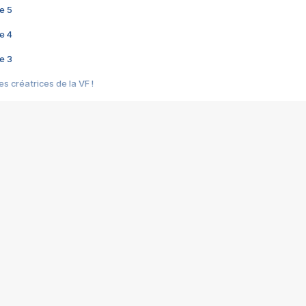
e 5
e 4
e 3
s créatrices de la VF !
e 2
e 1
e Mektoub My Love arrive enfin ! Rencontre avec Shaïn Boumedine et Sal
i : après Toni en famille
elle réalise le bouleversant Dites lui que je l'aime
ais ! Rencontre autour de Vie privée de Rebecca Zlotowski
 de Marguerite, Grave... Rencontre avec Ella Rumpf
 Les Rêveurs, un film intime sur la santé mentale
a avec un film sur le mouvement des Gilets jaunes