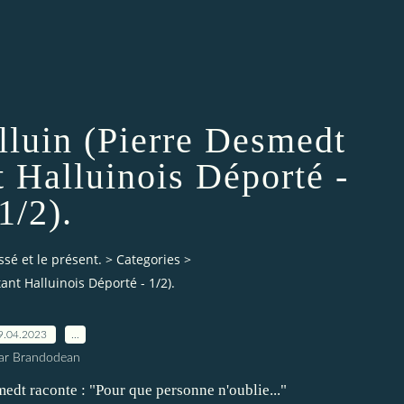
lluin (Pierre Desmedt
t Halluinois Déporté -
1/2).
ssé et le présent.
>
Categories
>
ant Halluinois Déporté - 1/2).
9.04.2023
…
ar Brandodean