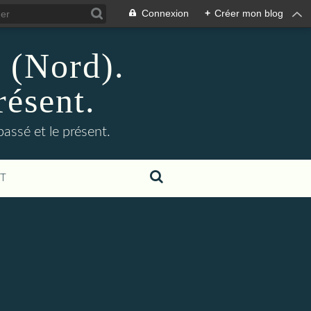
Connexion
+
Créer mon blog
n (Nord).
résent.
 passé et le présent.
T