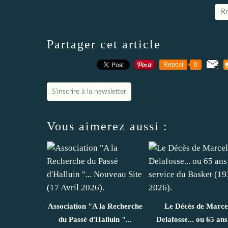
Re
Partager cet article
Repost
0
S'inscrire à la newsletter
Vous aimerez aussi :
Association "A la Recherche
Le Décès de Marce
du Passé d'Halluin "...
Delafosse... ou 65 ans