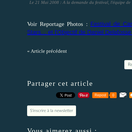
Le 21 Mai 2008 : A la demande du festival, l'équipe de
Voir Reportage Photos :
Festival de Ca
Stars... et l'Objectif de Daniel Delafoss
« Article précédent
Re
Partager cet article
Repost
0
S'inscrire à la newsletter
Vous aimerez aussi :