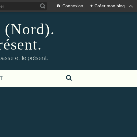
Connexion
+
Créer mon blog
n (Nord).
résent.
 passé et le présent.
T