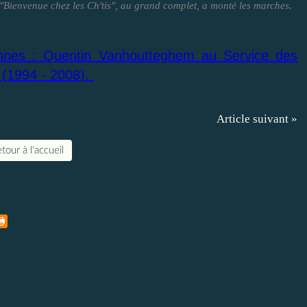
 "Bienvenue chez les Ch'tis", au grand complet, a monté les marches.
nnes : Quentin Vanhoutteghem au Service des
e (1994 - 2008).
Article suivant »
tour à l'accueil