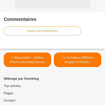
Commentaires
Ajouter un commentaire
< Déportation - Halluin
Le Cimetière Militaire
(Pierre Desmedt Dernier
Anglais d'Halluin :
Résistant Halluinois
Historique et Hymne
Déporté - 2/2).
Britannique (2010 - 2012).
>
Hébergé par Overblog
Top articles
Pages
Contact