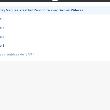
bey Maguire, c'est lui ! Rencontre avec Damien Witecka
e 6
e 5
e 4
e 3
s créatrices de la VF !
e 2
e 1
e Mektoub My Love arrive enfin ! Rencontre avec Shaïn Boumedine et Sal
i : après Toni en famille
elle réalise le bouleversant Dites lui que je l'aime
ais ! Rencontre autour de Vie privée de Rebecca Zlotowski