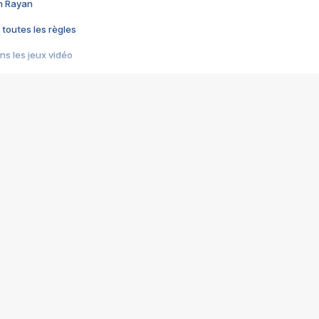
im Rayan
 toutes les règles
s les jeux vidéo
us choquant de Rockstar ? - Le scandale BULLY
e plus moche de Steam
du RÊVE tourne au CAUCHEMAR
pendant 8 heures
it… à tort
umiliés par un jeu vidéo
ire - Final Fantasy 8
ti un empire - Age of Empires
story DOFUS
tard, il crée l'un des pires jeux de tous les temps, MindsEye.