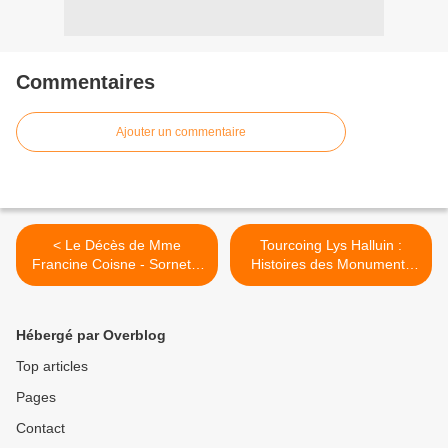
Commentaires
Ajouter un commentaire
< Le Décès de Mme
Tourcoing Lys Halluin :
Francine Coisne - Sornette
Histoires des Monuments
(Novembre 2023).
aux Morts de la Grande
Guerre (Nov. 2023). >
Hébergé par Overblog
Top articles
Pages
Contact