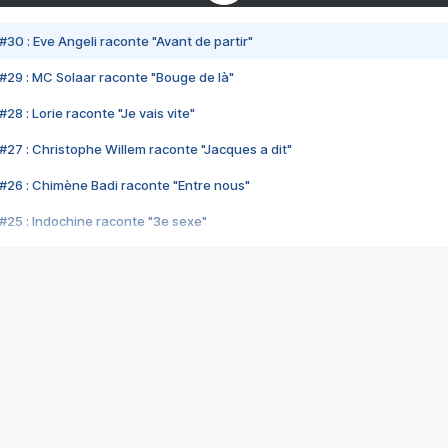
#30 : Eve Angeli raconte "Avant de partir"
#29 : MC Solaar raconte "Bouge de là"
28 : Lorie raconte "Je vais vite"
#27 : Christophe Willem raconte "Jacques a dit"
#26 : Chimène Badi raconte "Entre nous"
#25 : Indochine raconte "3e sexe"
#24 : Zaho raconte "C'est chelou"
#23 : Patrick Bruel raconte "Au café des délices"
#22 : Kyo raconte "Le chemin"
#21 : Nolwenn Leroy raconte "Cassé"
#20 : Patrick Hernandez raconte "Born to be alive"
#19 : Lorie raconte "Près de moi"