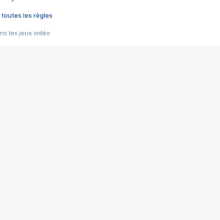
 toutes les règles
s les jeux vidéo
us choquant de Rockstar ? - Le scandale BULLY
e plus moche de Steam
du RÊVE tourne au CAUCHEMAR
pendant 8 heures
it… à tort
umiliés par un jeu vidéo
ire - Final Fantasy 8
ti un empire - Age of Empires
story DOFUS
tard, il crée l'un des pires jeux de tous les temps, MindsEye.