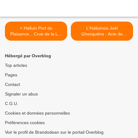
< Halluin Port de
L'Halluinois Joël
Plaisance... Crue de la Lys
Ghesquière : Acte de
(Novembre 2023).
Bravoure au Liban...
Hommage aux 9e et 1er
RCP (1943 - 2023). >
Hébergé par Overblog
Top articles
Pages
Contact
Signaler un abus
C.G.U.
Cookies et données personnelles
Préférences cookies
Voir le profil de Brandodean sur le portail Overblog