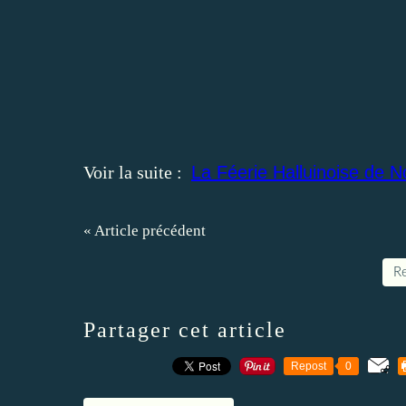
Voir la suite :
La Féerie Halluinoise de No
« Article précédent
Re
Partager cet article
Repost
0