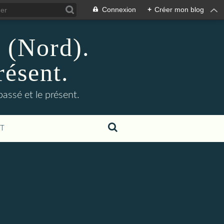
Connexion
+
Créer mon blog
n (Nord).
résent.
 passé et le présent.
T