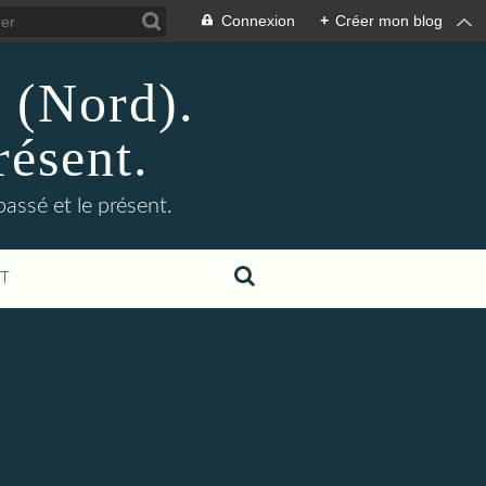
Connexion
+
Créer mon blog
n (Nord).
résent.
 passé et le présent.
T