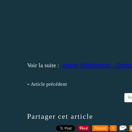
Voir la suite :
Xavier Bahtijarevic - Déc
« Article précédent
Re
Partager cet article
Repost
0