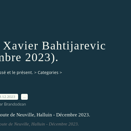
 Xavier Bahtijarevic
bre 2023).
ssé et le présent.
>
Categories
>
3.12.2023
…
ar Brandodean
Route de Neuville, Halluin - Décembre 2023.