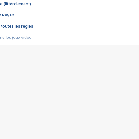
e (littéralement)
im Rayan
 toutes les règles
s les jeux vidéo
us choquant de Rockstar ? - Le scandale BULLY
e plus moche de Steam
du RÊVE tourne au CAUCHEMAR
pendant 8 heures
it… à tort
umiliés par un jeu vidéo
ire - Final Fantasy 8
ti un empire - Age of Empires
story DOFUS