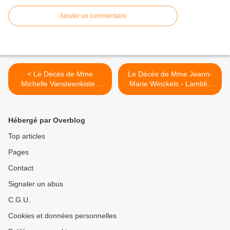
Ajouter un commentaire
< Le Décès de Mme
Le Décès de Mme Jeann-
Michelle Vansteenkiste -
Marie Winckels - Lamblin
Vandewynckèle (Décembre
(Décembre 2023). >
2023).
Hébergé par Overblog
Top articles
Pages
Contact
Signaler un abus
C.G.U.
Cookies et données personnelles