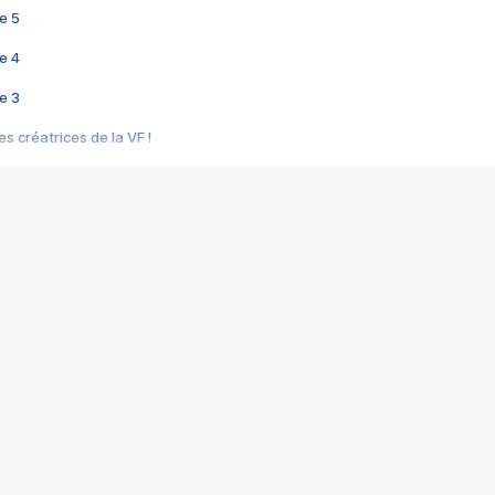
e 5
e 4
e 3
s créatrices de la VF !
e 2
e 1
e Mektoub My Love arrive enfin ! Rencontre avec Shaïn Boumedine et Sal
i : après Toni en famille
elle réalise le bouleversant Dites lui que je l'aime
ais ! Rencontre autour de Vie privée de Rebecca Zlotowski
 de Marguerite, Grave... Rencontre avec Ella Rumpf
 Les Rêveurs, un film intime sur la santé mentale