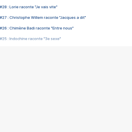
28 : Lorie raconte "Je vais vite"
#27 : Christophe Willem raconte "Jacques a dit"
#26 : Chimène Badi raconte "Entre nous"
#25 : Indochine raconte "3e sexe"
#24 : Zaho raconte "C'est chelou"
#23 : Patrick Bruel raconte "Au café des délices"
#22 : Kyo raconte "Le chemin"
#21 : Nolwenn Leroy raconte "Cassé"
#20 : Patrick Hernandez raconte "Born to be alive"
#19 : Lorie raconte "Près de moi"
#18 : Michael Jones raconte "A nos actes manqués" (avec Jean-Jacque
#17 : Khaled raconte "Aïcha"