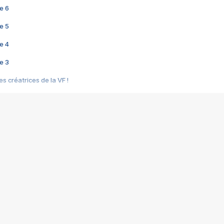
e 6
e 5
e 4
e 3
s créatrices de la VF !
e 2
e 1
e Mektoub My Love arrive enfin ! Rencontre avec Shaïn Boumedine et Sal
i : après Toni en famille
elle réalise le bouleversant Dites lui que je l'aime
ais ! Rencontre autour de Vie privée de Rebecca Zlotowski
 de Marguerite, Grave... Rencontre avec Ella Rumpf