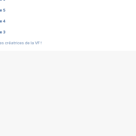
e 5
e 4
e 3
s créatrices de la VF !
e 2
e 1
e Mektoub My Love arrive enfin ! Rencontre avec Shaïn Boumedine et Sal
i : après Toni en famille
elle réalise le bouleversant Dites lui que je l'aime
ais ! Rencontre autour de Vie privée de Rebecca Zlotowski
 de Marguerite, Grave... Rencontre avec Ella Rumpf
 Les Rêveurs, un film intime sur la santé mentale