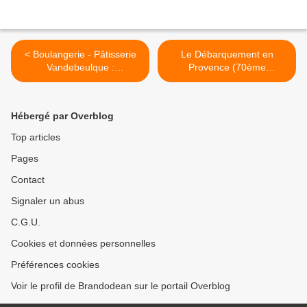
< Boulangerie - Pâtisserie
Le Débarquement en
Vandebeulque :
Provence (70ème
Historique... Kimpe... De
Anniversaire 1944 - 2014).
Bruyne (1898 - 2017).
>
Hébergé par Overblog
Top articles
Pages
Contact
Signaler un abus
C.G.U.
Cookies et données personnelles
Préférences cookies
Voir le profil de Brandodean sur le portail Overblog