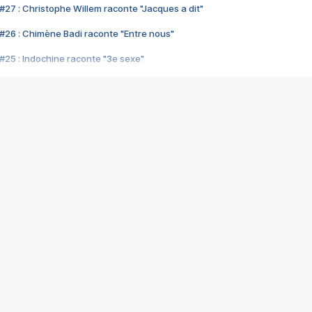
#27 : Christophe Willem raconte "Jacques a dit"
#26 : Chimène Badi raconte "Entre nous"
#25 : Indochine raconte "3e sexe"
#24 : Zaho raconte "C'est chelou"
#23 : Patrick Bruel raconte "Au café des délices"
#22 : Kyo raconte "Le chemin"
#21 : Nolwenn Leroy raconte "Cassé"
#20 : Patrick Hernandez raconte "Born to be alive"
#19 : Lorie raconte "Près de moi"
#18 : Michael Jones raconte "A nos actes manqués" (avec Jean-Jacque
#17 : Khaled raconte "Aïcha"
#16 : Corneille raconte "Parce qu'on vient de loin"
#15 : Indochine raconte "L'aventurier"