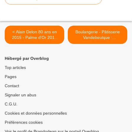
< Alain Delon 80 ans en
Boulangerie - Pâtisserie
2015 - Palme d'Or 2019
Vandebeulque :
(Hommage d'un Halluinois).
Historique... Kimpe... De
Bruyne (1898 - 2017). >
Hébergé par Overblog
Top articles
Pages
Contact
Signaler un abus
C.G.U.
Cookies et données personnelles
Préférences cookies
Voir le profil de Brandodean sur le portail Overblog