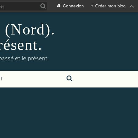
Connexion
+
Créer mon blog
n (Nord).
résent.
 passé et le présent.
T