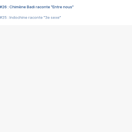
#26 : Chimène Badi raconte "Entre nous"
#25 : Indochine raconte "3e sexe"
#24 : Zaho raconte "C'est chelou"
#23 : Patrick Bruel raconte "Au café des délices"
#22 : Kyo raconte "Le chemin"
#21 : Nolwenn Leroy raconte "Cassé"
#20 : Patrick Hernandez raconte "Born to be alive"
#19 : Lorie raconte "Près de moi"
#18 : Michael Jones raconte "A nos actes manqués" (avec Jean-Jacque
#17 : Khaled raconte "Aïcha"
#16 : Corneille raconte "Parce qu'on vient de loin"
#15 : Indochine raconte "L'aventurier"