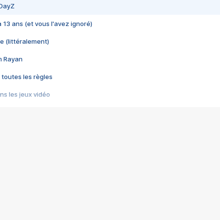
 DayZ
 a 13 ans (et vous l'avez ignoré)
e (littéralement)
im Rayan
 toutes les règles
s les jeux vidéo
us choquant de Rockstar ? - Le scandale BULLY
e plus moche de Steam
du RÊVE tourne au CAUCHEMAR
pendant 8 heures
it… à tort
umiliés par un jeu vidéo
ire - Final Fantasy 8