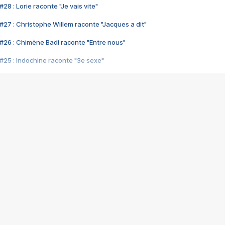
28 : Lorie raconte "Je vais vite"
#27 : Christophe Willem raconte "Jacques a dit"
#26 : Chimène Badi raconte "Entre nous"
#25 : Indochine raconte "3e sexe"
#24 : Zaho raconte "C'est chelou"
#23 : Patrick Bruel raconte "Au café des délices"
#22 : Kyo raconte "Le chemin"
#21 : Nolwenn Leroy raconte "Cassé"
#20 : Patrick Hernandez raconte "Born to be alive"
#19 : Lorie raconte "Près de moi"
#18 : Michael Jones raconte "A nos actes manqués" (avec Jean-Jacque
#17 : Khaled raconte "Aïcha"
#16 : Corneille raconte "Parce qu'on vient de loin"