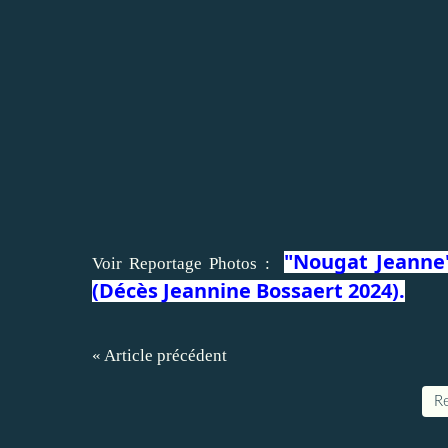
"Nougat Jeanne"
Voir Reportage Photos :
(Décès Jeannine Bossaert 2024).
« Article précédent
Re