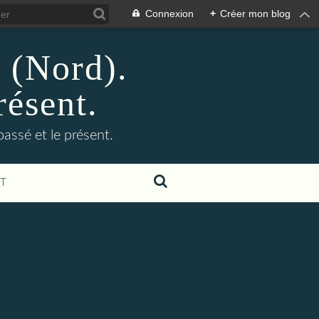
Connexion
+
Créer mon blog
n (Nord).
résent.
 passé et le présent.
T