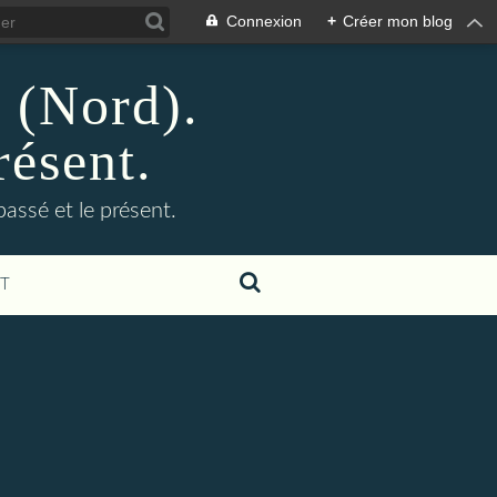
Connexion
+
Créer mon blog
n (Nord).
résent.
 passé et le présent.
T