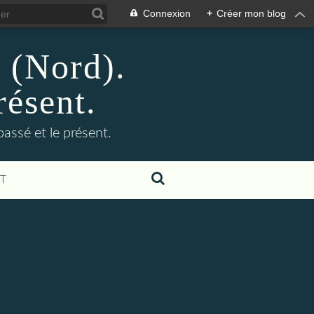
Connexion
+
Créer mon blog
n (Nord).
résent.
 passé et le présent.
T