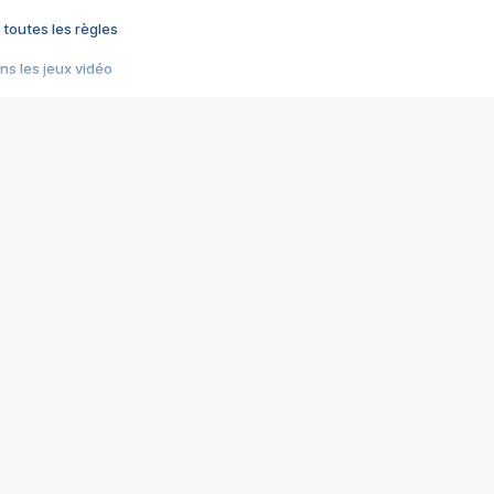
 toutes les règles
s les jeux vidéo
us choquant de Rockstar ? - Le scandale BULLY
e plus moche de Steam
du RÊVE tourne au CAUCHEMAR
pendant 8 heures
it… à tort
umiliés par un jeu vidéo
ire - Final Fantasy 8
ti un empire - Age of Empires
story DOFUS
tard, il crée l'un des pires jeux de tous les temps, MindsEye.