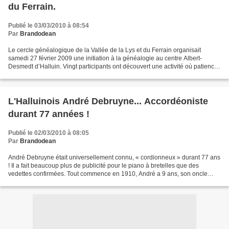
du Ferrain.
Publié le 03/03/2010 à 08:54
Par
Brandodean
Le cercle généalogique de la Vallée de la Lys et du Ferrain organisait
samedi 27 février 2009 une initiation à la généalogie au centre Albert-
Desmedt d’Halluin. Vingt participants ont découvert une activité où patience
rime avec passion. Un arbre généalogique...
L'Halluinois André Debruyne... Accordéoniste
durant 77 années !
Publié le 02/03/2010 à 08:05
Par
Brandodean
André Debruyne était universellement connu, « cordionneux » durant 77 ans
! Il a fait beaucoup plus de publicité pour le piano à bretelles que des
vedettes confirmées. Tout commence en 1910, André a 9 ans, son oncle
gagne un accordéon dans une tombola....