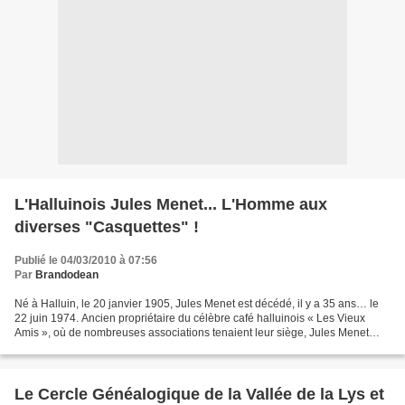
L'Halluinois Jules Menet... L'Homme aux
diverses "Casquettes" !
Publié le 04/03/2010 à 07:56
Par
Brandodean
Né à Halluin, le 20 janvier 1905, Jules Menet est décédé, il y a 35 ans… le
22 juin 1974. Ancien propriétaire du célèbre café halluinois « Les Vieux
Amis », où de nombreuses associations tenaient leur siège, Jules Menet
était une figure marquante de la...
Le Cercle Généalogique de la Vallée de la Lys et