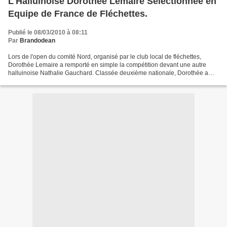
L'Halluinoise Dorothée Lemaire Sélectionnée en
Equipe de France de Fléchettes.
Publié le 08/03/2010 à 08:11
Par
Brandodean
Lors de l'open du comité Nord, organisé par le club local de fléchettes,
Dorothée Lemaire a remporté en simple la compétition devant une autre
halluinoise Nathalie Gauchard. Classée deuxième nationale, Dorothée a
appris, que la fédération française de...