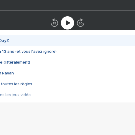
 DayZ
 a 13 ans (et vous l'avez ignoré)
e (littéralement)
im Rayan
 toutes les règles
s les jeux vidéo
us choquant de Rockstar ? - Le scandale BULLY
e plus moche de Steam
du RÊVE tourne au CAUCHEMAR