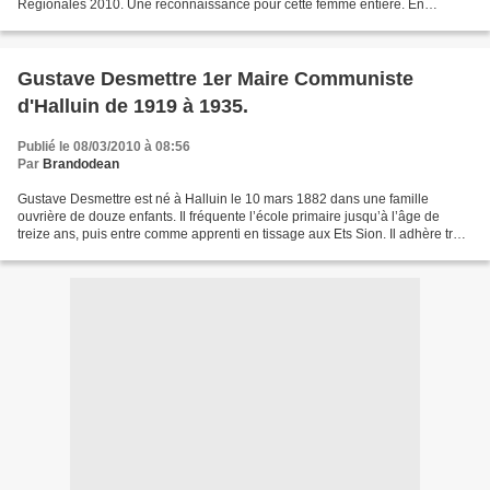
Régionales 2010. Une reconnaissance pour cette femme entière. En
politique, le destin réserve parfois des...
Gustave Desmettre 1er Maire Communiste
d'Halluin de 1919 à 1935.
Publié le 08/03/2010 à 08:56
Par
Brandodean
Gustave Desmettre est né à Halluin le 10 mars 1882 dans une famille
ouvrière de douze enfants. Il fréquente l’école primaire jusqu’à l’âge de
treize ans, puis entre comme apprenti en tissage aux Ets Sion. Il adhère très
vite aux Jeunesses socialistes,...