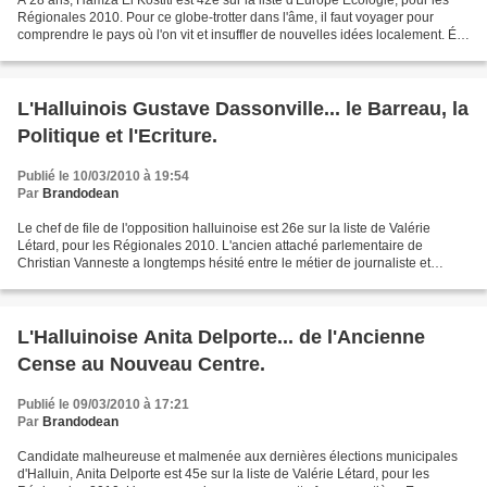
À 28 ans, Hamza El Kostiti est 42e sur la liste d'Europe Écologie, pour les
Régionales 2010. Pour ce globe-trotter dans l'âme, il faut voyager pour
comprendre le pays où l'on vit et insuffler de nouvelles idées localement. Élu
vert au conseil municipal...
L'Halluinois Gustave Dassonville... le Barreau, la
Politique et l'Ecriture.
Publié le 10/03/2010 à 19:54
Par
Brandodean
Le chef de file de l'opposition halluinoise est 26e sur la liste de Valérie
Létard, pour les Régionales 2010. L'ancien attaché parlementaire de
Christian Vanneste a longtemps hésité entre le métier de journaliste et
d'avocat. À l'âge des premiers flirts,...
L'Halluinoise Anita Delporte... de l'Ancienne
Cense au Nouveau Centre.
Publié le 09/03/2010 à 17:21
Par
Brandodean
Candidate malheureuse et malmenée aux dernières élections municipales
d'Halluin, Anita Delporte est 45e sur la liste de Valérie Létard, pour les