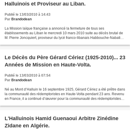
Halluinois et Proviseur au Liban.
Publié le 13/03/2010 à 14:43
Par
Brandodean
La Mission laïque française a annoncé la fermeture de tous ses
établissements au Liban le mercredi 10 mars 2010 suite au décès brutal de
M. Pierre Joncquiert, proviseur du lycé franco-libanais Habbouche-Nabatieh
(Liban). L’Ambassade de France au Liban...
Le Décès du Père Gérard Cériez (1925-2010)... 23
Années de Mission en Haute-Volta.
Publié le 13/03/2010 à 07:54
Par
Brandodean
Né au Mont d’Halluin le 16 septembre 1925, Gérard Cériez a été prêtre dans
la communauté des rédemptoristes en Haute-Volta pendant 23 ans. Revenu
en France, il a continué d’œuvrer pour la communauté des rédemptoristes
d’abord à Ménilmontant, puis à Dunkerque...
L'Halluinois Hamid Guenaoui Arbitre Zinédine
Zidane en Algérie.