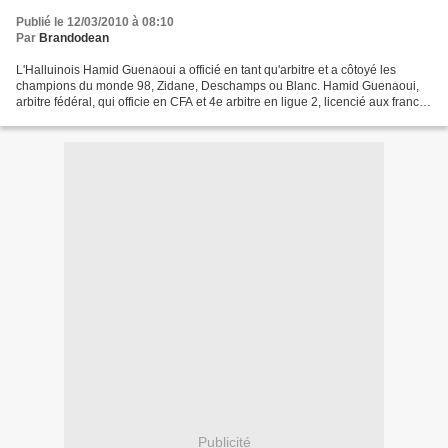
Publié le 12/03/2010 à 08:10
Par
Brandodean
L'Halluinois Hamid Guenaoui a officié en tant qu'arbitre et a côtoyé les
champions du monde 98, Zidane, Deschamps ou Blanc. Hamid Guenaoui,
arbitre fédéral, qui officie en CFA et 4e arbitre en ligue 2, licencié aux franco-
espagnols d'Halluin, est le seul...
Publicité