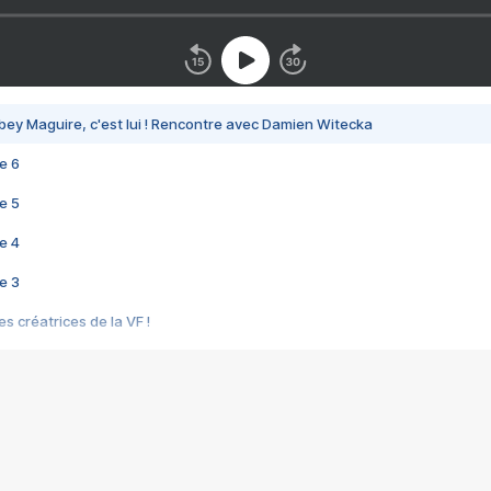
bey Maguire, c'est lui ! Rencontre avec Damien Witecka
e 6
e 5
e 4
e 3
s créatrices de la VF !
e 2
e 1
e Mektoub My Love arrive enfin ! Rencontre avec Shaïn Boumedine et Sal
i : après Toni en famille