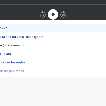
 DayZ
 a 13 ans (et vous l'avez ignoré)
e (littéralement)
im Rayan
 toutes les règles
s les jeux vidéo
us choquant de Rockstar ? - Le scandale BULLY
e plus moche de Steam
du RÊVE tourne au CAUCHEMAR
pendant 8 heures