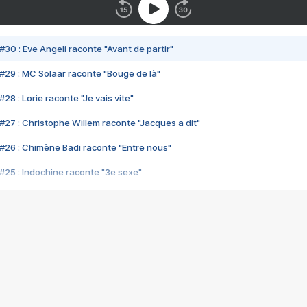
#30 : Eve Angeli raconte "Avant de partir"
#29 : MC Solaar raconte "Bouge de là"
28 : Lorie raconte "Je vais vite"
#27 : Christophe Willem raconte "Jacques a dit"
#26 : Chimène Badi raconte "Entre nous"
#25 : Indochine raconte "3e sexe"
#24 : Zaho raconte "C'est chelou"
#23 : Patrick Bruel raconte "Au café des délices"
#22 : Kyo raconte "Le chemin"
#21 : Nolwenn Leroy raconte "Cassé"
#20 : Patrick Hernandez raconte "Born to be alive"