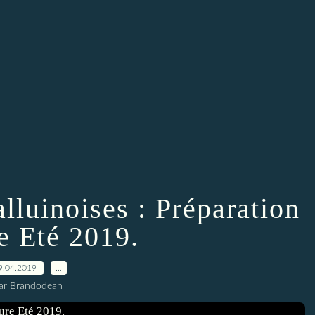
lluinoises : Préparation
e Eté 2019.
9.04.2019
…
ar Brandodean