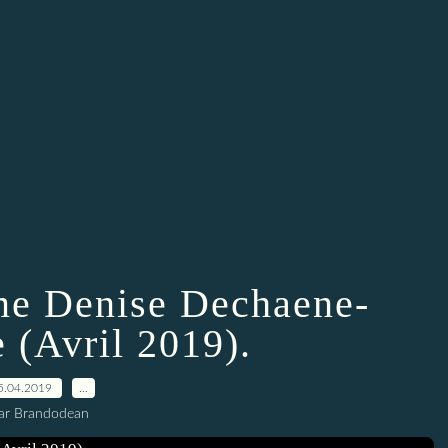
e Denise Dechaene-
 (Avril 2019).
5.04.2019
…
ar Brandodean