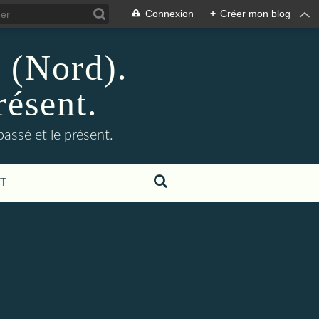
Connexion
+
Créer mon blog
n (Nord).
résent.
 passé et le présent.
T