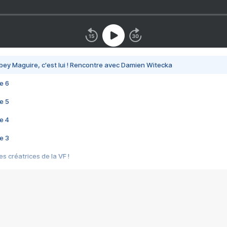
bey Maguire, c'est lui ! Rencontre avec Damien Witecka
e 6
e 5
e 4
e 3
s créatrices de la VF !
e 2
e 1
e Mektoub My Love arrive enfin ! Rencontre avec Shaïn Boumedine et Sal