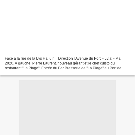
Face à la rue de la Lys Halluin... Direction l'Avenue du Port Fluvial - Mai
2020. A gauche, Pierre Laurent, nouveau gérant et le chef cuisto du
restaurant "La Plage". Entrée du Bar Brasserie de "La Plage" au Port de
Plaisance d'Halluin - Mai 2020. Voir...