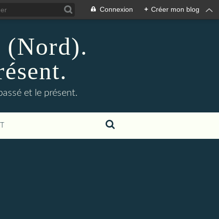
Connexion
+
Créer mon blog
n (Nord).
résent.
 passé et le présent.
T