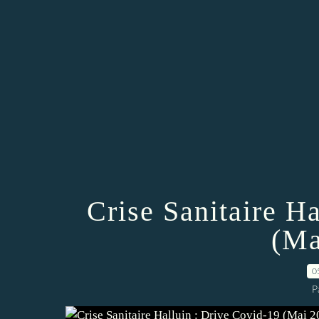
Crise Sanitaire H
(Ma
0
P