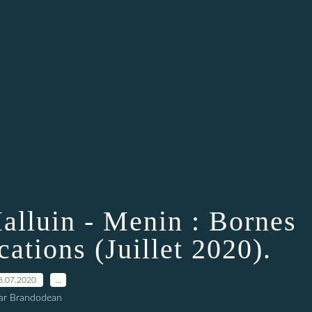
Halluin - Menin : Bornes
cations (Juillet 2020).
8.07.2020
…
ar Brandodean