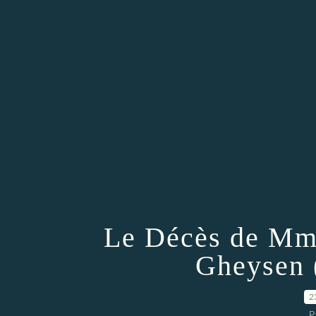
Le Décès de Mme
Gheysen (
2
P