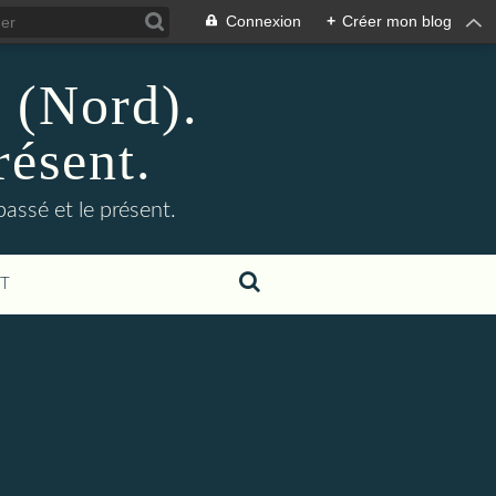
Connexion
+
Créer mon blog
n (Nord).
résent.
 passé et le présent.
T