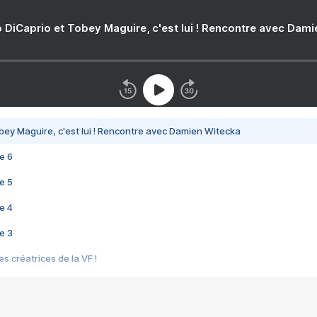
 DiCaprio et Tobey Maguire, c'est lui ! Rencontre avec Dam
bey Maguire, c'est lui ! Rencontre avec Damien Witecka
e 6
e 5
e 4
e 3
s créatrices de la VF !
e 2
e 1