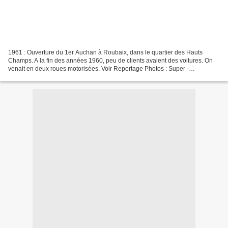
1961 : Ouverture du 1er Auchan à Roubaix, dans le quartier des Hauts
Champs. A la fin des années 1960, peu de clients avaient des voitures. On
venait en deux roues motorisées. Voir Reportage Photos : Super -
Hypermarché Auchan : Création et 50ème Anniversaire......