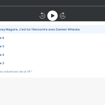
bey Maguire, c'est lui ! Rencontre avec Damien Witecka
e 6
e 5
e 4
e 3
s créatrices de la VF !
e 2
e 1
e Mektoub My Love arrive enfin ! Rencontre avec Shaïn Boumedine et Sal