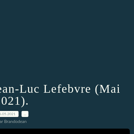
ean-Luc Lefebvre (Mai
2021).
6.05.2021
…
ar Brandodean