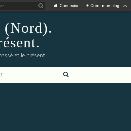
Connexion
+
Créer mon blog
n (Nord).
résent.
 passé et le présent.
T