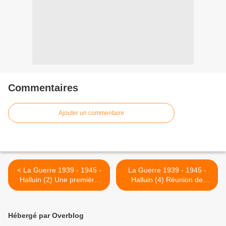
Commentaires
Ajouter un commentaire
< La Guerre 1939 - 1945 -
La Guerre 1939 - 1945 -
Halluin (2) Une première
Halluin (4) Réunion de
française à Halluin (Nord)
l'Administration Municipale
d'Halluin, le 6 avril 1940 ,
Dénomination de rues. >
Hébergé par Overblog