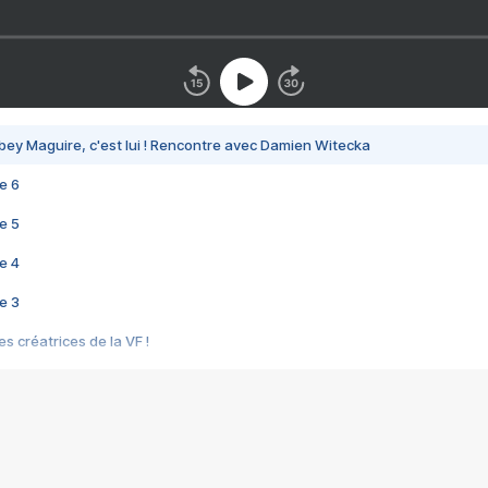
bey Maguire, c'est lui ! Rencontre avec Damien Witecka
e 6
e 5
e 4
e 3
s créatrices de la VF !
e 2
e 1
e Mektoub My Love arrive enfin ! Rencontre avec Shaïn Boumedine et Sal