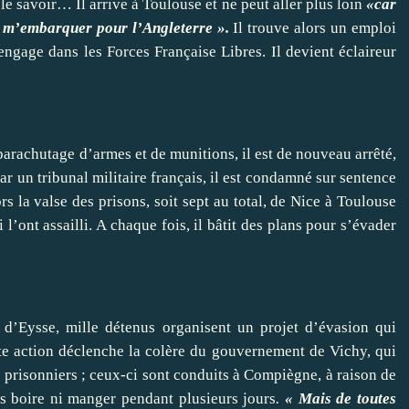
s le savoir… Il arrive à Toulouse et ne peut aller plus loin
«car
t m’embarquer pour l’Angleterre ».
Il trouve alors un emploi
’engage dans les Forces Française Libres. Il devient éclaireur
arachutage d’armes et de munitions, il est de nouveau arrêté,
ar un tribunal militaire français, il est condamné sur sentence
s la valse des prisons, soit sept au total, de Nice à Toulouse
l’ont assailli. A chaque fois, il bâtit des plans pour s’évader
 d’Eysse, mille détenus organisent un projet d’évasion qui
te action déclenche la colère du gouvernement de Vichy, qui
prisonniers ; ceux-ci sont conduits à Compiègne, à raison de
s boire ni manger pendant plusieurs jours
.
« Mais de toutes