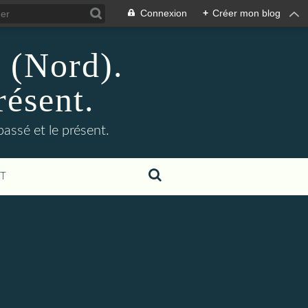
Connexion
+
Créer mon blog
n (Nord).
résent.
 passé et le présent.
T