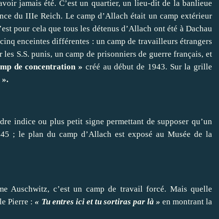
ir jamais été. C’est un quartier, un lieu-dit de la banlieue
nce du IIIe Reich. Le camp d’Allach était un camp extérieur
’est pour cela que tous les détenus d’Allach ont été à Dachau
inq enceintes différentes : un camp de travailleurs étrangers
r les S.S. punis, un camp de prisonniers de guerre français, et
amp de concentration »
créé au début de 1943. Sur la grille
 ».
ndre indice ou plus petit signe permettant de supposer qu’un
45 ; le plan du camp d’Allach est exposé au Musée de la
e Auschwitz, c’est un camp de travail forcé. Mais quelle
le Pierre :
« Tu entres ici et tu
sortiras par là »
en montrant la