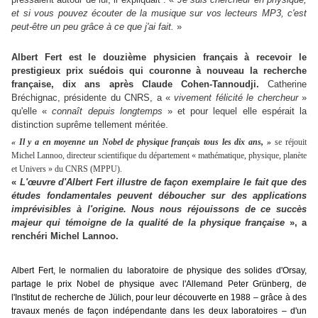
et si vous pouvez écouter de la musique sur vos lecteurs MP3, c'est
peut-être un peu grâce à ce que j'ai fait.
»
Albert Fert est le douzième physicien français à recevoir le
prestigieux prix suédois qui couronne à nouveau la recherche
française, dix ans après Claude Cohen-Tannoudji.
Catherine
Bréchignac, présidente du CNRS, a «
vivement félicité le chercheur
»
qu'elle «
connaît depuis longtemps
» et pour lequel elle espérait la
distinction suprême tellement méritée.
« Il y a
en moyenne un Nobel de physique français tous les dix ans,
»
se réjouit
Michel Lannoo, directeur scientifique du département « mathématique, physique, planète
et Univers » du CNRS (MPPU).
«
L'œuvre d'Albert Fert illustre de façon exemplaire le fait que des
études fondamentales peuvent déboucher sur des applications
imprévisibles à l'origine. Nous nous réjouissons de ce succès
majeur qui témoigne de la qualité de la physique française
», a
renchéri Michel Lannoo.
Albert Fert, le normalien du laboratoire de physique des solides d'Orsay,
partage le prix Nobel de physique avec l'Allemand Peter Grünberg, de
l'Institut de recherche de Jülich, pour leur découverte en 1988 – grâce à des
travaux menés de façon indépendante dans les deux laboratoires – d'un