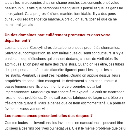
toutes les microscopies dites en champ proche. Les concepts ont évolué
beaucoup plus vite que personnellement j’aurais pensé et que les gens ne
le croyaient. Ca a progressé d’une manière formidable. Il y a des gens
curieux qui regardent et ça marche. Alors qu’on aurait pensé que ça ne
marcherait jamais.
Un des domaines particulièrement prometteurs dans votre
département ?
Les nanotubes. Ces cylindres de carbone ont des propriétés étonnantes.
Suivant leur configuration, ils sont métalliques ou semi conducteurs. Il n’y a
pas beaucoup d’électrons qui passent dedans, ce sont de véritables fils
atomiques. Et on peut en faire des transistors. Quand on les étire, ces tubes
de quelques nanomètres de diamètre figurent parmi les objets les plus
résistants. Pourtant, ils sont très flexibles. Quand on appuie dessus, leurs
propriétés de conduction changent. Ils deviennent supra conducteurs à
basse température. Ils ont un nombre de propriétés tout à fait
impressionnant. Mais tout ça doit encore être exploré. Le coût de fabrication
reste un des problèmes. On ne sait pas les fabriquer de façon contrôlée en
très grande quantité. Mais je pense que ce frein est momentané. Ca pourrait
évoluer excessivement vite.
Les nanosciences présentent-elles des risques ?
Comme toutes les inventions, les inventions en nanosciences peuvent être
utilisées à des fins positives ou négatives. C’est le même problème que celui