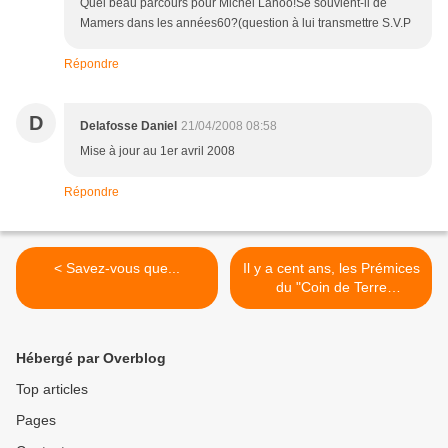
Quel beau parcours pour Michel Lanoo!Se souvient-il de
Mamers dans les années60?(question à lui transmettre S.V.P
Répondre
D
Delafosse Daniel
21/04/2008 08:58
Mise à jour au 1er avril 2008
Répondre
< Savez-vous que...
Il y a cent ans, les Prémices
du "Coin de Terre
Halluinois". >
Hébergé par Overblog
Top articles
Pages