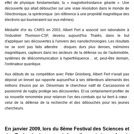
effet de physique fondamentale, la « magnétorésistance géante ». Une
découverte qui allait déboucher sur une vraie révolution dans le monde de
l'électronique, la spintronique (en référence à une propriété magnétique des
électrons qui tourneraient sur eux-mêmes).
Médaillé d'or du CNRS en 2003, Albert Fert a associé son laboratoire à
l'industriel Thomson-CSF, devenu aujourd'hui Thalès, dans le but
d'appliquer ses découvertes à l'univers des nanotechnologies. Les résultats
ne se sont pas faits attendre : disques durs plus denses, mémoires
magnétiques, capteurs dans les secteurs de la défense ou de l'automobile,
systèmes de télécommunication à hyperfréquence… et, peut-être demain,
l'ordinateur quantique.
Aux débuts de sa compétition avec Peter Grünberg, Albert Fert n'avait pas
déposé un brevet qui rapporte aujourd'hui à ses détenteurs allemands des
millions d'euros par an. Désormais le chercheur natif de Carcassonne et
passionné de rugby protège ses découvertes. Et va certainement profiter de
sa nouvelle renommée pour relancer l'un des combats qui lui tient à cœur :
celui de la défense de la recherche et des débouchés pour les jeunes
chercheurs.
En janvier 2009, lors du 8ème Festival des Sciences et