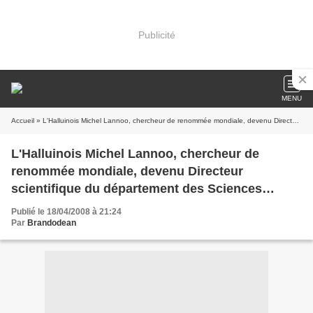
Publicité
MENU
Accueil
» L'Halluinois Michel Lannoo, chercheur de renommée mondiale, devenu Directeur scientifique du département des Sciences physiques et mathématiques du CNRS.
L'Halluinois Michel Lannoo, chercheur de
renommée mondiale, devenu Directeur
scientifique du département des Sciences
physiques et mathématiques du CNRS.
Publié le 18/04/2008 à 21:24
Par
Brandodean