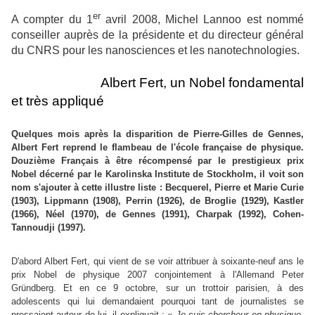
er
A compter du 1
avril 2008, Michel Lannoo est nommé
conseiller auprès de la présidente et du directeur général
du CNRS pour les nanosciences et les nanotechnologies.
Albert Fert, un Nobel fondamental
et très appliqué
Quelques mois après la disparition de Pierre-Gilles de Gennes,
Albert Fert reprend le flambeau de l'école française de physique.
Douzième Français à être récompensé par le prestigieux prix
Nobel décerné par le Karolinska Institute de Stockholm, il voit son
nom s'ajouter à cette illustre liste : Becquerel, Pierre et Marie Curie
(1903), Lippmann (1908), Perrin (1926), de Broglie (1929), Kastler
(1966), Néel (1970), de Gennes (1991), Charpak (1992), Cohen-
Tannoudji (1997).
D'abord Albert Fert, qui vient de se voir attribuer à soixante-neuf ans le
prix Nobel de physique 2007 conjointement à l'Allemand Peter
Gründberg. Et en ce 9 octobre, sur un trottoir parisien, à des
adolescents qui lui demandaient pourquoi tant de journalistes se
pressaient autour de lui, il expliquait : «
Je suis chercheur en physique,