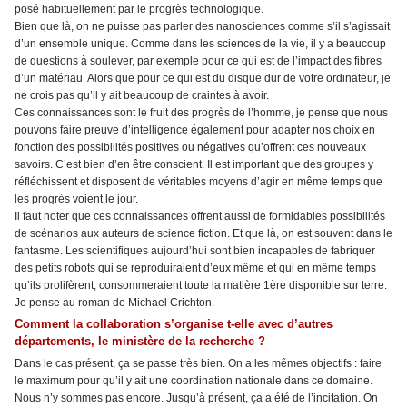
posé habituellement par le progrès technologique.
Bien que là, on ne puisse pas parler des nanosciences comme s’il s’agissait
d’un ensemble unique. Comme dans les sciences de la vie, il y a beaucoup
de questions à soulever, par exemple pour ce qui est de l’impact des fibres
d’un matériau. Alors que pour ce qui est du disque dur de votre ordinateur, je
ne crois pas qu’il y ait beaucoup de craintes à avoir.
Ces connaissances sont le fruit des progrès de l’homme, je pense que nous
pouvons faire preuve d’intelligence également pour adapter nos choix en
fonction des possibilités positives ou négatives qu’offrent ces nouveaux
savoirs. C’est bien d’en être conscient. Il est important que des groupes y
réfléchissent et disposent de véritables moyens d’agir en même temps que
les progrès voient le jour.
Il faut noter que ces connaissances offrent aussi de formidables possibilités
de scénarios aux auteurs de science fiction. Et que là, on est souvent dans le
fantasme. Les scientifiques aujourd’hui sont bien incapables de fabriquer
des petits robots qui se reproduiraient d’eux même et qui en même temps
qu’ils prolifèrent, consommeraient toute la matière 1ère disponible sur terre.
Je pense au roman de Michael Crichton.
Comment la collaboration s’organise t-elle avec d’autres
départements, le ministère de la recherche ?
Dans le cas présent, ça se passe très bien. On a les mêmes objectifs : faire
le maximum pour qu’il y ait une coordination nationale dans ce domaine.
Nous n’y sommes pas encore. Jusqu’à présent, ça a été de l’incitation. On