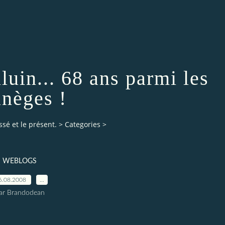
luin... 68 ans parmi les
nèges !
ssé et le présent.
>
Categories
>
WEBLOGS
6.08.2008
…
ar Brandodean