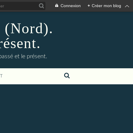
Connexion
+
Créer mon blog
n (Nord).
résent.
 passé et le présent.
T