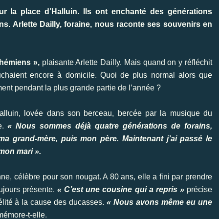
r la place d’Halluin. Ils ont enchanté des générations
s. Arlette Dailly, foraine, nous raconte ses souvenirs en
hémiens »,
plaisante Arlette Dailly. Mais quand on y réfléchit
haient encore à domicile. Quoi de plus normal alors que
ent pendant la plus grande partie de l’année ?
Halluin, lovée dans son berceau, bercée par la musique du
e.
« Nous sommes déjà quatre générations de forains,
 ma grand-mère, puis mon père. Maintenant j’ai passé le
 mon mari ».
nne, célèbre pour son nougat. A 80 ans, elle a fini par prendre
oujours présente.
« C’est une cousine qui a repris »
précise
idélité à la cause des ducasses.
« Nous avons même eu une
mémore-t-elle.