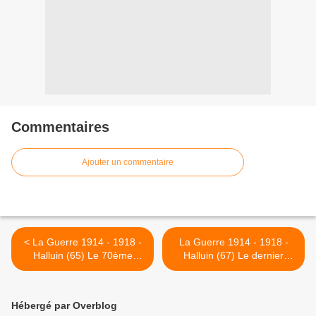
Commentaires
Ajouter un commentaire
< La Guerre 1914 - 1918 -
La Guerre 1914 - 1918 -
Halluin (65) Le 70ème
Halluin (67) Le dernier
Anniversaire de l'Armistice
Tirailleur Sénégalais Ndiaye
(1918 - 1988).
Abdoulaye est décédé à
104 ans. >
Hébergé par Overblog