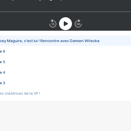
bey Maguire, c'est lui ! Rencontre avec Damien Witecka
e 6
e 5
e 4
e 3
s créatrices de la VF !
e 2
e 1
e Mektoub My Love arrive enfin ! Rencontre avec Shaïn Boumedine et Sal