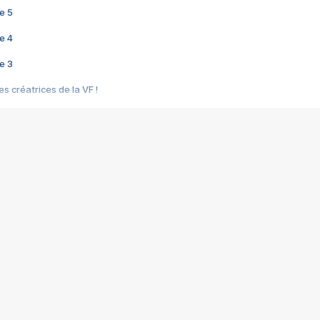
e 5
e 4
e 3
s créatrices de la VF !
e 2
e 1
e Mektoub My Love arrive enfin ! Rencontre avec Shaïn Boumedine et Sal
i : après Toni en famille
elle réalise le bouleversant Dites lui que je l'aime
ais ! Rencontre autour de Vie privée de Rebecca Zlotowski
 de Marguerite, Grave... Rencontre avec Ella Rumpf
 Les Rêveurs, un film intime sur la santé mentale